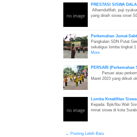
PRESTASI SISWA DAL
Alhamdulillah, puji syuk
yang diraih siswa siswi 
Perkemahan Jumat-Sabt
Pangkalan SDN Putat Ged
sekaligus lomba tingkat 1
More
PERSARI (Perkemahan Se
Persari atau perkemaha
Maret 2023 yang diikuti o
Lomba Kreatifitas Sisw
Kepada: Bpk/Ibu Wali Si
minat siswa di kota Sur
← Posting Lebih Baru