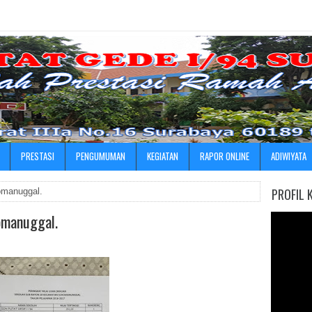
»
PRESTASI
PENGUMUMAN
KEGIATAN
RAPOR ONLINE
ADIWIYATA
PROFIL 
komanuggal.
komanuggal.