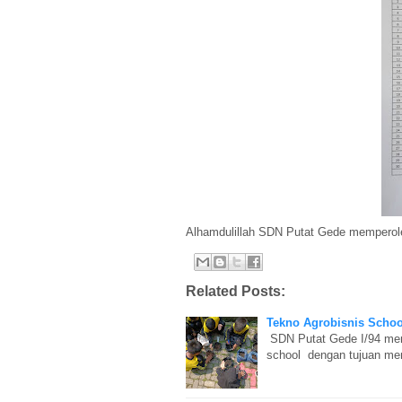
Alhamdulillah SDN Putat Gede memperole
Related Posts:
Tekno Agrobisnis Schoo
SDN Putat Gede I/94 memu
school dengan tujuan mem