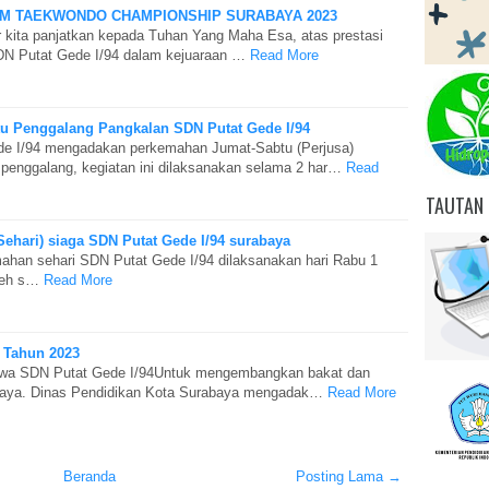
AM TAEKWONDO CHAMPIONSHIP SURABAYA 2023
ur kita panjatkan kepada Tuhan Yang Maha Esa, atas prestasi
SDN Putat Gede I/94 dalam kejuaraan …
Read More
u Penggalang Pangkalan SDN Putat Gede I/94
e I/94 mengadakan perkemahan Jumat-Sabtu (Perjusa)
 penggalang, kegiatan ini dilaksanakan selama 2 har…
Read
TAUTAN 
hari) siaga SDN Putat Gede I/94 surabaya
n sehari SDN Putat Gede I/94 dilaksanakan hari Rabu 1
leh s…
Read More
a Tahun 2023
swa SDN Putat Gede I/94Untuk mengembangkan bakat dan
abaya. Dinas Pendidikan Kota Surabaya mengadak…
Read More
Beranda
Posting Lama →