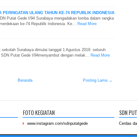
 PERINGATAN ULANG TAHUN KE-74 REPUBLIK INDONESIA
SDN Putat Gede I/94 Surabaya mengadakan lomba dalam rangka
emerdekaan ke-74 Republik Indonesia. Ke…
Read More
k sekolah Surabaya dimulai tanggal 1 Agustus 2019. seluruh
an SDN Putat Gede I/94menyambut dengan melak…
Read More
Beranda
Posting Lama →
FOTO KEGIATAN
SDN PUT
www.instagram.com/sdnputatgede
Cerdas da