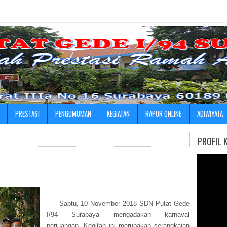
»
PRESTASI
PENGUMUMAN
KEGIATAN
RAPOR ONLINE
ADIWIYATA
PROFIL 
Sabtu, 10 November 2018 SDN Putat Gede
I/94 Surabaya mengadakan karnaval
perjuangan. Kegitan ini merupakan serangkaian