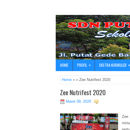
»
HOME
PROFIL
EKSTRA KURIKULER
Home
» » Zee Nutrifest 2020
Zee Nutrifest 2020
Maret 09, 2020
Zee
minu
pert