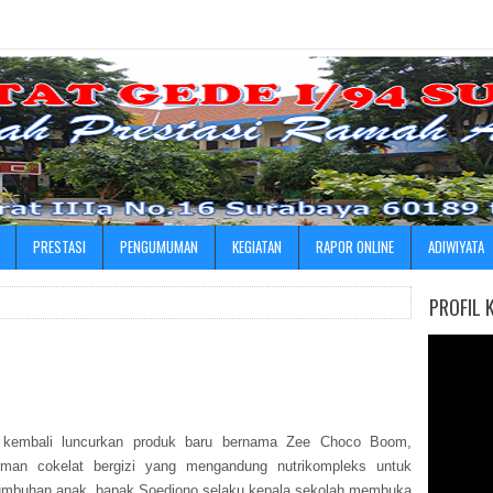
»
PRESTASI
PENGUMUMAN
KEGIATAN
RAPOR ONLINE
ADIWIYATA
PROFIL 
 kembali luncurkan produk baru bernama Zee Choco Boom,
man cokelat bergizi yang mengandung nutrikompleks untuk
umbuhan anak. bapak Soedjono selaku kepala sekolah membuka