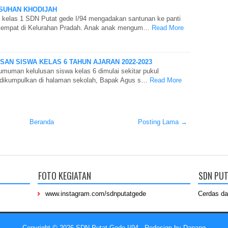
ASUHAN KHODIJAH
 kelas 1 SDN Putat gede I/94 mengadakan santunan ke panti
rtempat di Kelurahan Pradah. Anak anak mengum…
Read More
N SISWA KELAS 6 TAHUN AJARAN 2022-2023
muman kelulusan siswa kelas 6 dimulai sekitar pukul
 dikumpulkan di halaman sekolah, Bapak Agus s…
Read More
Beranda
Posting Lama →
FOTO KEGIATAN
SDN PUT
www.instagram.com/sdnputatgede
Cerdas da
Copyright ©
2026
SDN Putat Gede I/94
- Redesign by
Danang