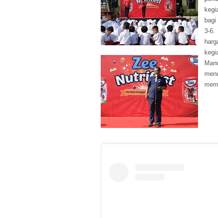
kegi
bagi
3-6.
harg
kegi
Manu
menu
memb