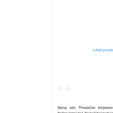
Lihat posti
Ajang adu PrestaZee kerjas
#sdnputatgede1 #sekolahramahan