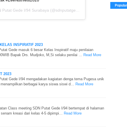
Popula
 Putat Gede I/94 Surabaya
(@sdnputatgede) pada
8 Mar 2020 jam 1
KELAS INSPIRATIF 2023
utat Gede masuk 6 besar Kelas Inspiratif maju penilaian
00WIB Bapak Drs. Mudjoko, M,Si selaku penilai …
Read More
T 2023
Putat Gede I/94 mengadakan kagiatan denga tema Pugesa unik
ni menampilkan berbagai karya siswa siswi d…
Read More
iatan Class meeting SDN Putat Gede I/94 bertempat di halaman
senam kreasi dari kelas 4-5 dipimpi…
Read More