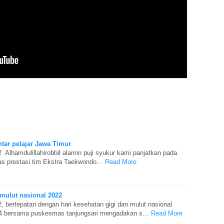
tar pelajar Jawa Timur
Alhamdulillahirobbil alamin puji syukur kami panjatkan pada
s prestasi tim Ekstra Taekwondo…
Read More
 mulut nasional 2022
 bertepatan dengan hari kesehatan gigi dan mulut nasional
94 bersama puskesmas tanjungsari mengadakan s…
Read More