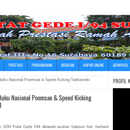
»
PRESTASI
PENGUMUMAN
KEGIATAN
RAPOR ONLINE
ADIWIYATA
PROFIL 
Maluku Nasional Poomsae & Speed Kicking Taekwondo
aluku Nasional Poomsae & Speed Kicking
1
do SDN Putat Gede I/94 dibawah asuhan Sabeum Awi, berhasil