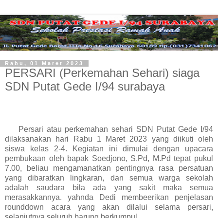
Rabu, 01 Maret 2023
PERSARI (Perkemahan Sehari) siaga
SDN Putat Gede I/94 surabaya
Persari atau perkemahan sehari SDN Putat Gede I/94
dilaksanakan hari Rabu 1 Maret 2023 yang diikuti oleh
siswa kelas 2-4. Kegiatan ini dimulai dengan upacara
pembukaan oleh bapak Soedjono, S.Pd, M.Pd tepat pukul
7.00, beliau mengamanatkan pentingnya rasa persatuan
yang dibaratkan lingkaran, dan semua warga sekolah
adalah saudara bila ada yang sakit maka semua
merasakkannya. yahnda Dedi membeerikan penjelasan
rounddown acara yang akan dilalui selama persari,
selanjutnya seluruh barung berkumpul