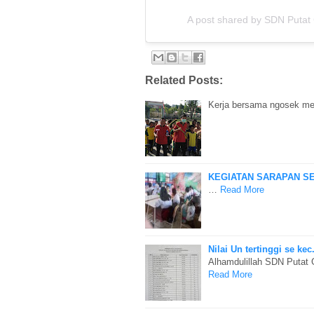
A post shared by SDN Putat
Related Posts:
Kerja bersama ngosek me
KEGIATAN SARAPAN S
…
Read More
Nilai Un tertinggi se k
Alhamdulillah SDN Putat 
Read More