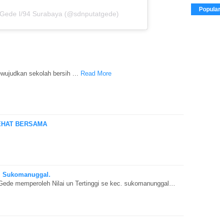
Popula
 Gede I/94 Surabaya (@sdnputatgede)
wujudkan sekolah bersih …
Read More
EHAT BERSAMA
ec. Sukomanuggal.
Gede memperoleh Nilai un Tertinggi se kec. sukomanunggal…