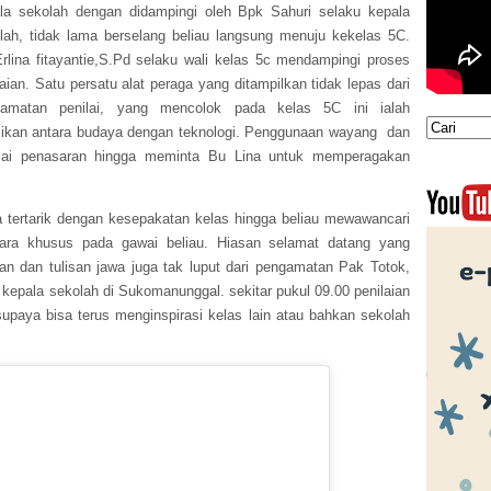
la sekolah dengan didampingi oleh Bpk Sahuri selaku kepala
lah, tidak lama berselang beliau langsung menuju kekelas 5C.
rlina fitayantie,S.Pd selaku wali kelas 5c mendampingi proses
laian. Satu persatu alat peraga yang ditampilkan tidak lepas dari
gamatan penilai, yang mencolok pada kelas 5C ini ialah
kan antara budaya dengan teknologi. Penggunaan wayang dan
lai penasaran hingga meminta Bu Lina untuk memperagakan
 tertarik dengan kesepakatan kelas hingga beliau mewawancari
ara khusus pada gawai beliau. Hiasan selamat datang yang
an dan tulisan jawa juga tak luput dari pengamatan Pak Totok,
 kepala sekolah di Sukomanunggal. sekitar pukul 09.00 penilaian
upaya bisa terus menginspirasi kelas lain atau bahkan sekolah