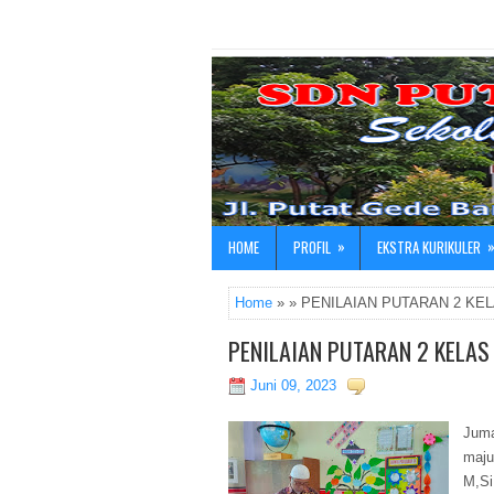
»
HOME
PROFIL
EKSTRA KURIKULER
Home
» » PENILAIAN PUTARAN 2 KEL
PENILAIAN PUTARAN 2 KELAS
Juni 09, 2023
Juma
maju
M,Si