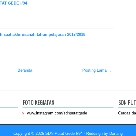
AT GEDE I/94
 saat akhirusanah tahun pelajaran 2017/2018
Beranda
Posting Lama →
FOTO KEGIATAN
SDN PUT
www.instagram.com/sdnputatgede
Cerdas da
Copyright ©
2026
SDN Putat Gede I/94
- Redesign by
Danang