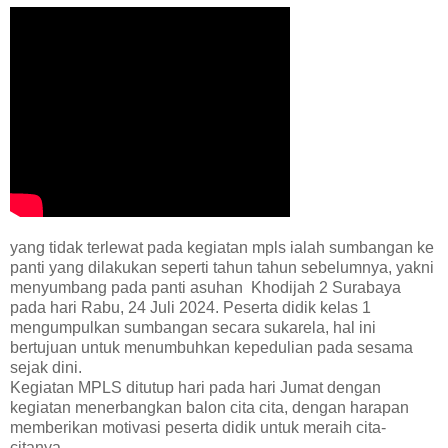
yang tidak terlewat pada kegiatan mpls ialah sumbangan ke
panti yang dilakukan seperti tahun tahun sebelumnya, yakni
menyumbang pada panti asuhan Khodijah 2 Surabaya
pada hari Rabu, 24 Juli 2024. Peserta didik kelas 1
mengumpulkan sumbangan secara sukarela, hal ini
bertujuan untuk menumbuhkan kepedulian pada sesama
sejak dini.
Kegiatan MPLS ditutup hari pada hari Jumat dengan
kegiatan menerbangkan balon cita cita, dengan harapan
memberikan motivasi peserta didik untuk meraih cita-
citanya.