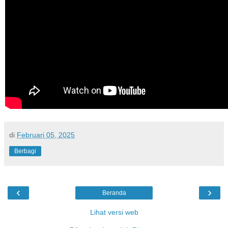
di
Februari 05, 2025
Berbagi
‹
›
Beranda
Lihat versi web