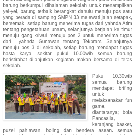
barung berkumpul dihalaman sekolah untuk menampilkan
yel-yel, barung terbaik berangkat dahulu menuju pos satu
yang berada di samping SMPN 33 melewati jalan setapak,
bersemak setiap barung menerima tugas dari yahnda Atim
tentang pengetahuan umum, selanjutnya berjalan ke timur
menuju gang kriwul menuju pos 2 untuk menerima tugas
dari yahnda Gunawan tentang Tekpram. Selanjutnya
menuju pos 3 di sekolah, setiap barung mendapat tugas
hasta karya. sekitar pukul 10.00wib semua barung
beristirahat dilanjutkan kegiatan makan bersama di teras
sekolah.
Pukul 10.30wib
semua barung
mendapat brifing
untuk
melaksanakan fun
game,
diantaranya; bola
Pancasila,
keranjang basket,
puzel pahlawan, boling dan bendera asean. semua