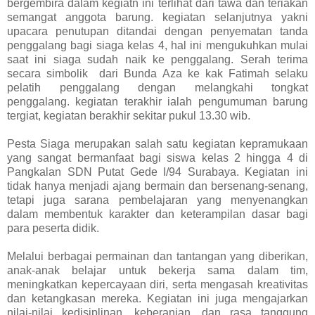
bergembira dalam kegiatn ini terlihat dari tawa dan teriakan
semangat anggota barung. kegiatan selanjutnya yakni
upacara penutupan ditandai dengan penyematan tanda
penggalang bagi siaga kelas 4, hal ini mengukuhkan mulai
saat ini siaga sudah naik ke penggalang. Serah terima
secara simbolik dari Bunda Aza ke kak Fatimah selaku
pelatih penggalang dengan melangkahi tongkat
penggalang. kegiatan terakhir ialah pengumuman barung
tergiat, kegiatan berakhir sekitar pukul 13.30 wib.
Pesta Siaga merupakan salah satu kegiatan kepramukaan
yang sangat bermanfaat bagi siswa kelas 2 hingga 4 di
Pangkalan SDN Putat Gede I/94 Surabaya. Kegiatan ini
tidak hanya menjadi ajang bermain dan bersenang-senang,
tetapi juga sarana pembelajaran yang menyenangkan
dalam membentuk karakter dan keterampilan dasar bagi
para peserta didik.
Melalui berbagai permainan dan tantangan yang diberikan,
anak-anak belajar untuk bekerja sama dalam tim,
meningkatkan kepercayaan diri, serta mengasah kreativitas
dan ketangkasan mereka. Kegiatan ini juga mengajarkan
nilai-nilai kedisiplinan, keberanian, dan rasa tanggung