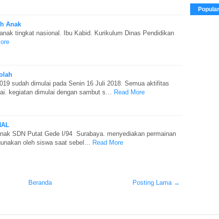
Popula
ah Anak
nak tingkat nasional. Ibu Kabid. Kurikulum Dinas Pendidikan
ore
olah
019 sudah dimulai pada Senin 16 Juli 2018. Semua aktifitas
ai. kegiatan dimulai dengan sambut s…
Read More
NAL
nak SDN Putat Gede I/94 Surabaya. menyediakan permainan
igunakan oleh siswa saat sebel…
Read More
Beranda
Posting Lama →