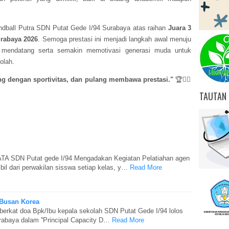
dball Putra SDN Putat Gede I/94 Surabaya atas raihan
Juara 3
urabaya 2026
. Semoga prestasi ini menjadi langkah awal menuju
a mendatang serta semakin memotivasi generasi muda untuk
olah.
g dengan sportivitas, dan pulang membawa prestasi."
🏆🤾‍♂️
TAUTAN 
TA SDN Putat gede I/94 Mengadakan Kegiatan Pelatiahan agen
mbil dari perwakilan sisswa setiap kelas, y…
Read More
 Busan Korea
, berkat doa Bpk/Ibu kepala sekolah SDN Putat Gede I/94 lolos
rabaya dalam ''Principal Capacity D…
Read More