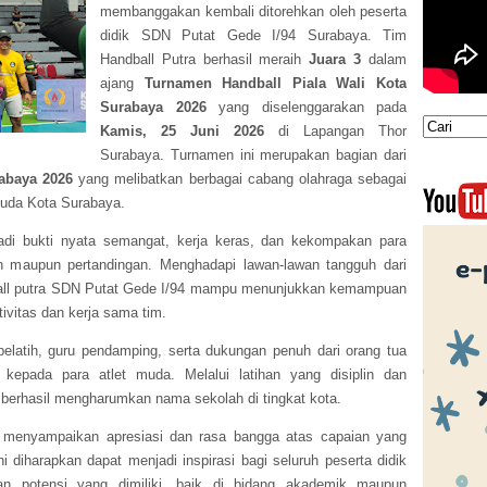
membanggakan kembali ditorehkan oleh peserta
didik SDN Putat Gede I/94 Surabaya. Tim
Handball Putra berhasil meraih
Juara 3
dalam
ajang
Turnamen Handball Piala Wali Kota
Surabaya 2026
yang diselenggarakan pada
Kamis, 25 Juni 2026
di
Lapangan Thor
Surabaya
. Turnamen ini merupakan bagian dari
rabaya 2026
yang melibatkan berbagai cabang olahraga sebagai
muda Kota Surabaya.
jadi bukti nyata semangat, kerja keras, dan kekompakan para
n maupun pertandingan. Menghadapi lawan-lawan tangguh dari
dball putra SDN Putat Gede I/94 mampu menunjukkan kemampuan
tivitas dan kerja sama tim.
a pelatih, guru pendamping, serta dukungan penuh dari orang tua
kepada para atlet muda. Melalui latihan yang disiplin dan
berhasil mengharumkan nama sekolah di tingkat kota.
menyampaikan apresiasi dan rasa bangga atas capaian yang
ini diharapkan dapat menjadi inspirasi bagi seluruh peserta didik
n potensi yang dimiliki, baik di bidang akademik maupun