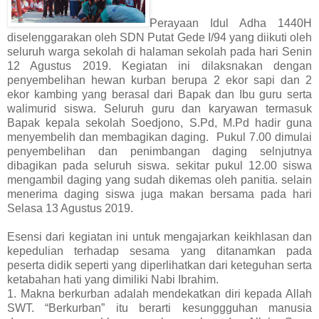
Perayaan Idul Adha 1440H
diselenggarakan oleh SDN Putat Gede I/94 yang diikuti oleh
seluruh warga sekolah di halaman sekolah pada hari Senin
12 Agustus 2019. Kegiatan ini dilaksnakan dengan
penyembelihan hewan kurban berupa 2 ekor sapi dan 2
ekor kambing yang berasal dari Bapak dan Ibu guru serta
walimurid siswa. Seluruh guru dan karyawan termasuk
Bapak kepala sekolah Soedjono, S.Pd, M.Pd hadir guna
menyembelih dan membagikan daging. Pukul 7.00 dimulai
penyembelihan dan penimbangan daging selnjutnya
dibagikan pada seluruh siswa. sekitar pukul 12.00 siswa
mengambil daging yang sudah dikemas oleh panitia. selain
menerima daging siswa juga makan bersama pada hari
Selasa 13 Agustus 2019.
Esensi dari kegiatan ini untuk mengajarkan keikhlasan dan
kepedulian terhadap sesama yang ditanamkan pada
peserta didik seperti yang diperlihatkan dari keteguhan serta
ketabahan hati yang dimiliki Nabi Ibrahim.
1. Makna berkurban adalah mendekatkan diri kepada Allah
SWT. “Berkurban” itu berarti kesunggguhan manusia